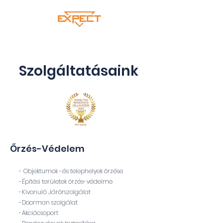
Szolgáltatásaink
Őrzés-Védelem
- Objektumok -és telephelyek őrzése
-Építési területek őrzés-védelme
-Kivonuló Járőrszolgálat
-Doorman szolgálat
-Akciócsoport